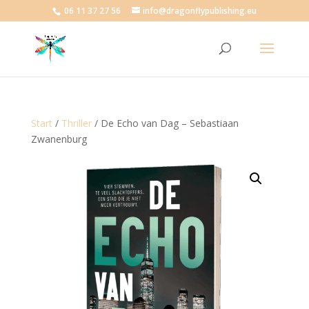
06 11 37 27 56
info@dragonflypublishing.eu
Start
/
Thriller
/ De Echo van Dag – Sebastiaan
Zwanenburg